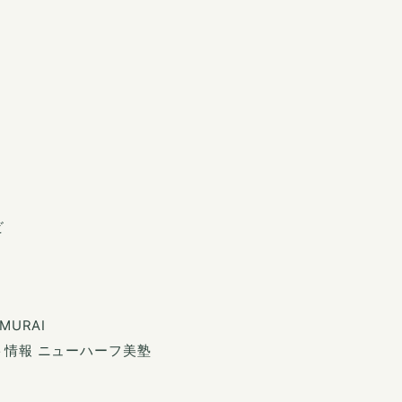
ビ
URAI
情報 ニューハーフ美塾