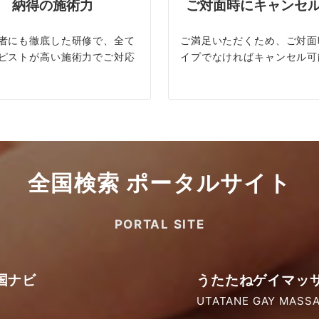
納得の施術力
ご対面時にキャンセ
者にも徹底した研修で、全て
ご満足いただくため、ご対面
ピストが高い施術力でご対応
イプでなければキャンセル可
全国検索 ポータルサイト
PORTAL SITE
国ナビ
うたたねゲイマッ
UTATANE GAY MASSA