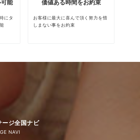
ル可能
価値ある時間をお約束
時にタ
お客様に最大に喜んで頂く努力を惜
能
しまない事をお約束
サージ全国ナビ
GE NAVI