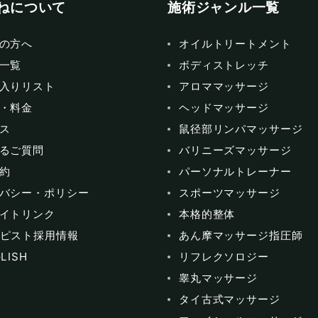
ねについて
施術ジャンル一覧
の方へ
オイルトリートメント
一覧
ボディストレッチ
入りリスト
アロママッサージ
・料金
ヘッドマッサージ
ス
鼠径部リンパマッサージ
るご質問
バリニーズマッサージ
約
パーソナルトレーナー
バシー・ポリシー
スポーツマッサージ
イトリンク
本格的整体
ピスト採用情報
あん摩マッサージ指圧師
LISH
リフレクソロジー
睾丸マッサージ
タイ古式マッサージ