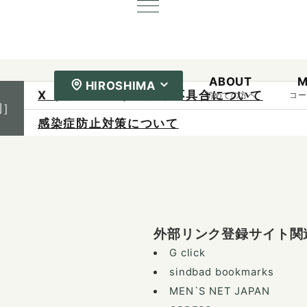
ABOUT
M
HIROSHIMA
感染症防止対策について
初めての方へ
コー
制］
ご予約は各店へ直接お問い合わせください。
料金は当日施術前にお支払いください。
X（旧Twitter）の表示不具合について
外部リンク登録サイト関
G click
sindbad bookmarks
MEN`S NET JAPAN