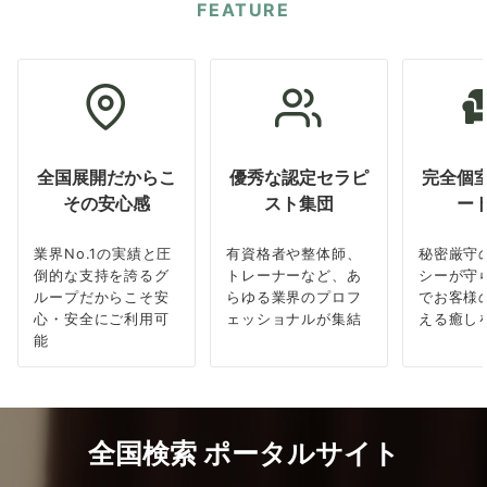
FEATURE
全国展開だからこ
優秀な認定セラピ
完全個
その安心感
スト集団
ー
業界No.1の実績と圧
有資格者や整体師、
秘密厳守
倒的な支持を誇るグ
トレーナーなど、あ
シーが守
ループだからこそ安
らゆる業界のプロフ
でお客様
心・安全にご利用可
ェッショナルが集結
える癒し
能
全国検索 ポータルサイト